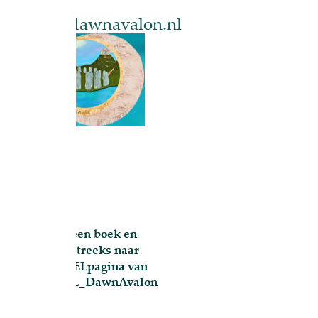
awnavalon.nl
een boek en
streeks naar
ELpagina van
L_DawnAvalon