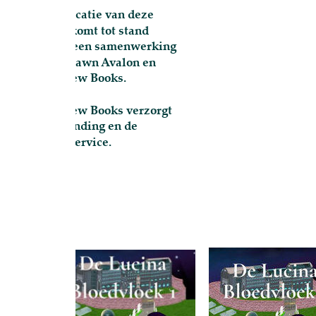
catie van deze
omt tot stand
 een samenwerking
Dawn Avalon en
ew Books.
w Books verzorgt
nding en de
ervice.